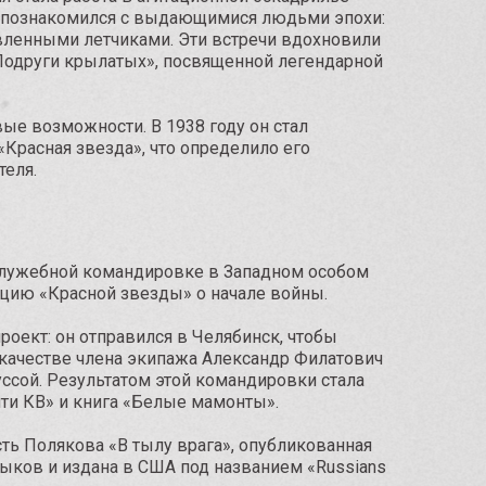
он познакомился с выдающимися людьми эпохи:
енными летчиками. Эти встречи вдохновили
Подруги крылатых», посвященной легендарной
е возможности. В 1938 году он стал
Красная звезда», что определило его
теля.
 служебной командировке в Западном особом
цию «Красной звезды» о начале войны.
оект: он отправился в Челябинск, чтобы
В качестве члена экипажа Александр Филатович
уссой. Результатом этой командировки стала
яти КВ» и книга «Белые мамонты».
ть Полякова «В тылу врага», опубликованная
зыков и издана в США под названием «Russians