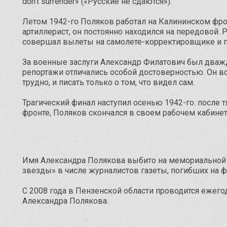
don’t surrender» («Русские не сдаются»).
Летом 1942-го Поляков работал на Калининском фр
артиллерист, он постоянно находился на передовой.
совершал вылеты на самолете-корректировщике и по
За военные заслуги Александр Филатович был дваж
репортажи отличались особой достоверностью. Он вс
трудно, и писать только о том, что видел сам.
Трагический финал наступил осенью 1942-го: после 
фронте, Поляков скончался в своем рабочем кабинет
Имя Александра Полякова выбито на мемориальной
звезды» в числе журналистов газеты, погибших на ф
С 2008 года в Пензенской области проводится ежег
Александра Полякова.