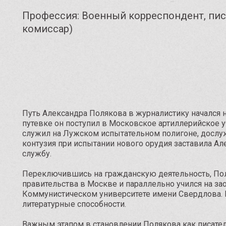
Профессия: Военный корреспондент, пис
комиссар)
Путь Александра Полякова в журналистику начался 
путевке он поступил в Московское артиллерийское 
служил на Лужском испытательном полигоне, дослуж
контузия при испытании нового орудия заставила А
службу.
Переключившись на гражданскую деятельность, По
правительства в Москве и параллельно учился на з
Коммунистическом университете имени Свердлова. 
литературные способности.
Важным этапом в становлении Полякова как писател