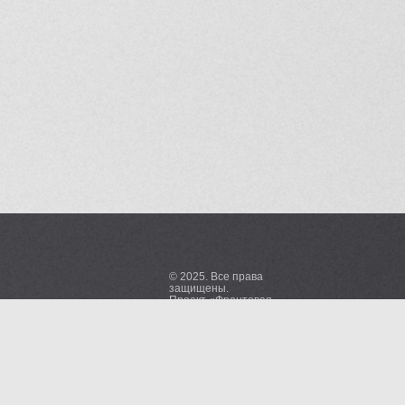
© 2025. Все права
защищены.
Проект «Фронтовая
редакция. Корреспонденты
Великой отечественной
войны»