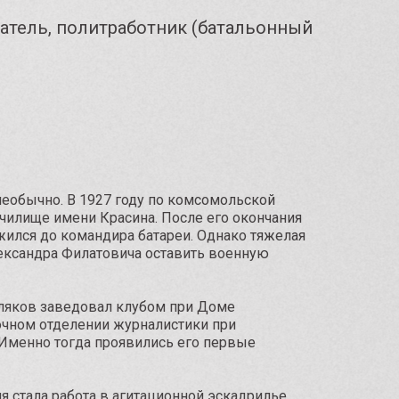
атель, политработник (батальонный
необычно. В 1927 году по комсомольской
училище имени Красина. После его окончания
ился до командира батареи. Однако тяжелая
лександра Филатовича оставить военную
ляков заведовал клубом при Доме
аочном отделении журналистики при
Именно тогда проявились его первые
я стала работа в агитационной эскадрилье