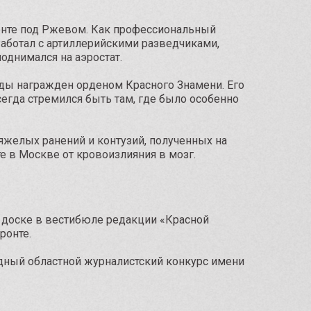
онте под Ржевом. Как профессиональный
 Работал с артиллерийскими разведчиками,
днимался на аэростат.
ды награжден орденом Красного Знамени. Его
егда стремился быть там, где было особенно
тяжелых ранений и контузий, полученных на
е в Москве от кровоизлияния в мозг.
 доске в вестибюле редакции «Красной
ронте.
одный областной журналистский конкурс имени