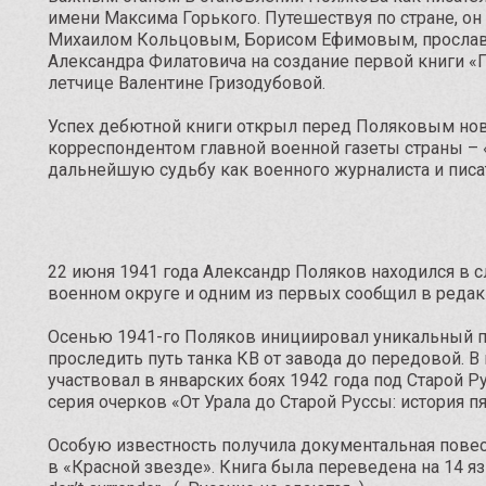
имени Максима Горького. Путешествуя по стране, 
Михаилом Кольцовым, Борисом Ефимовым, прославл
Александра Филатовича на создание первой книги «
летчице Валентине Гризодубовой.
Успех дебютной книги открыл перед Поляковым новы
корреспондентом главной военной газеты страны – «
дальнейшую судьбу как военного журналиста и писа
22 июня 1941 года Александр Поляков находился в
военном округе и одним из первых сообщил в редак
Осенью 1941-го Поляков инициировал уникальный пр
проследить путь танка КВ от завода до передовой. 
участвовал в январских боях 1942 года под Старой Р
серия очерков «От Урала до Старой Руссы: история п
Особую известность получила документальная повес
в «Красной звезде». Книга была переведена на 14 я