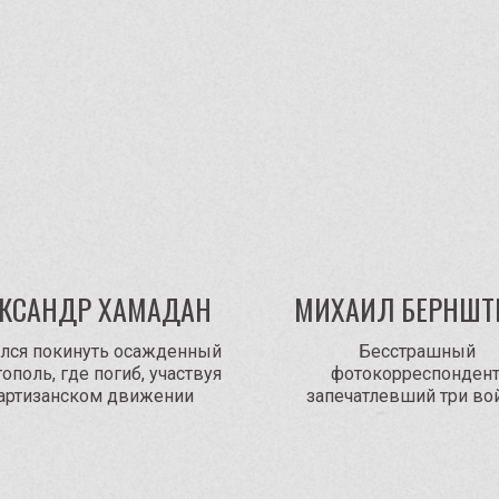
КСАНДР ХАМАДАН
МИХАИЛ БЕРНШТ
ался покинуть осажденный
Бесстрашный
ополь, где погиб, участвуя
фотокорреспондент
партизанском движении
запечатлевший три во