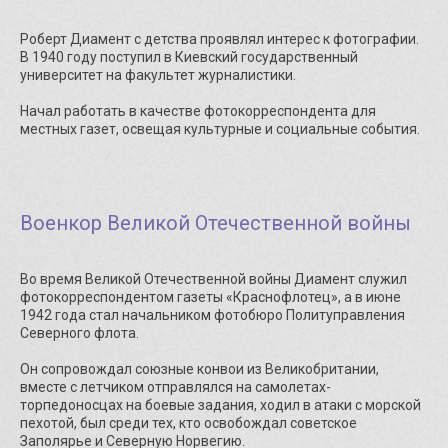
Роберт Диамент с детства проявлял интерес к фотографии.
В 1940 году поступил в Киевский государственный
университет на факультет журналистики.
Начал работать в качестве фотокорреспондента для
местных газет, освещая культурные и социальные события.
Военкор Великой Отечественной войны
Во время Великой Отечественной войны Диамент служил
фотокорреспондентом газеты «Краснофлотец», а в июне
1942 года стал начальником фотобюро Политуправления
Северного флота.
Он сопровождал союзные конвои из Великобритании,
вместе с летчиком отправлялся на самолетах-
торпедоносцах на боевые задания, ходил в атаки с морской
пехотой, был среди тех, кто освобождал советское
Заполярье и Северную Норвегию.