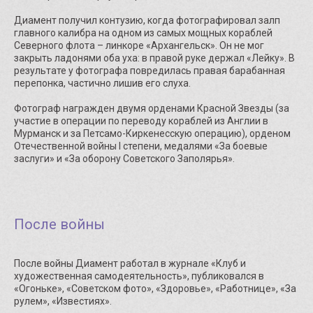
Диамент получил контузию, когда фотографировал залп
главного калибра на одном из самых мощных кораблей
Северного флота – линкоре «Архангельск». Он не мог
закрыть ладонями оба уха: в правой руке держал «Лейку». В
результате у фотографа повредилась правая барабанная
перепонка, частично лишив его слуха.
Фотограф награжден двумя орденами Красной Звезды (за
участие в операции по переводу кораблей из Англии в
Мурманск и за Петсамо-Киркенесскую операцию), орденом
Отечественной войны I степени, медалями «За боевые
заслуги» и «За оборону Советского Заполярья».
После войны
После войны Диамент работал в журнале «Клуб и
художественная самодеятельность», публиковался в
«Огоньке», «Советском фото», «Здоровье», «Работнице», «За
рулем», «Известиях».